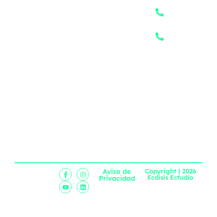
Logotipo
(55) 3242
Diseño Web
4772
Blog
Marketing
(55) 4987
Contacto
Digital
1464
Promocionales
Fotografía
Video
Aviso de
Copyright | 2026
Ecdisis Ectudio
Privacidad