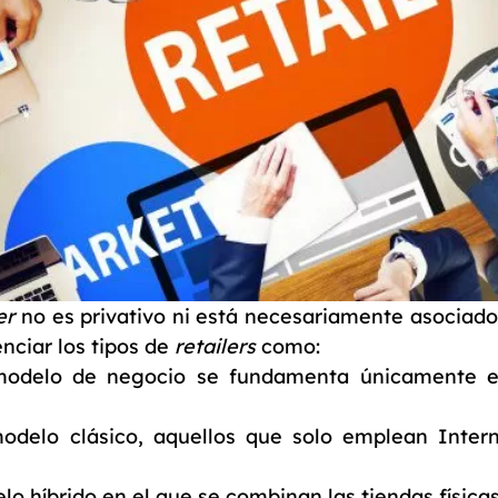
er
no es privativo ni está necesariamente asociado 
enciar los tipos de
retailers
como:
o modelo de negocio se fundamenta únicamente en
l modelo clásico, aquellos que solo emplean Inte
lo híbrido en el que se combinan las tiendas físicas