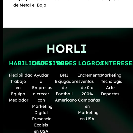
de Metal el Bajo
HORLI
HABILIDADES
OBJETIVOS
REDES
LOGROS
INTERESE
Flexibilidad
Ayudar
BNI
Incrementar
Marketing
Trabajo
a
Exjugadores
ventas
Tecnología
en
Empresas
de
de 0 a
Arte
Equipo
a crecer
Football
200%
Deportes
Mediador
con
Americano
Campañas
Marketing
en
Digital
Marketing
Presencia
en USA
Ecdisis
en USA